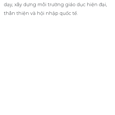
dạy, xây dựng môi trường giáo dục hiện đại,
thân thiện và hội nhập quốc tế.
Phát biểu tại buổi lễ, bà Lê Thị Bích Dũng -
Hiệu trưởng trường Newton Grammar School
chia sẻ:
“
Chúng tôi tin rằng Mobiconnect không chỉ là
phần mềm quản lý thiết bị mà còn là một
công cụ quan trọng giúp nhà trường tiến
thêm một bước trong việc cá nhân hóa trải
nghiệm học tập, đồng thời đảm bảo học sinh
sử dụng thiết bị đúng mục đích, đúng thời
điểm. Điều này tạo nền tảng vững chắc cho
trường Newton Grammar School triển khai